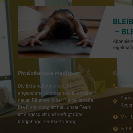
Physiotherapie Medisport
Kontakt
Die Behandlung erfolgt in
0941
angenehmer Atmosphäre in unseren
Purice
neuen Räumen in der Puricellistraße.
Regen
Die Einrichtung ist neu, unser Team
ist eingespielt und verfügt über
Mo - 
langjährige Berufserfahrung.
Fr 08