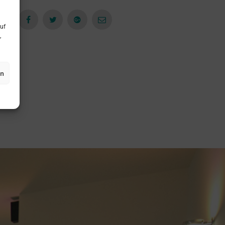
uf
,
en